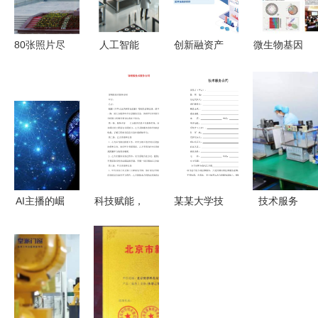
80张照片尽
人工智能
创新融资产
微生物基因
览中国汽车
技术公司的
品与服务
组测序，低
工业长子风
生存关键与
以技术服务
至499元生
采
实践之道
驱动供应链
命科学技术
金融行稳致
服务新风向
远
AI主播的崛
科技赋能，
某某大学技
技术服务
起 技术飞
服务致胜
术服务合同
中山经济工
跃还是职业
新版技术服
作的核心驱
威胁？
务合同的核
动力与优化
心价值与风
之道
险防范