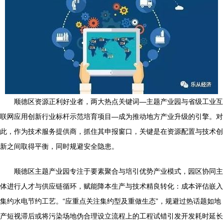
顺德区资源正利好业者，两大热点关键词—主题产业园与省级工业互
联网应用创新行业标杆示范培育项目—成为推动地方产业升级的引擎。对
此，作为技术服务提供商，抓住其申报窗口，关键是在资源配置与技术创
新之间取得平衡，同时规避安全隐患。
顺德区主题产业园专注于要素聚合与培引优势产业模式，园区协同主
体进行人才与供应链循环，赋能降本生产与技术精良转化：成本评估嵌入
集约水电节约工艺。“应重点关注集约型及重做生态”，规避过热话题如地
产短视滞后或将污染场地伪合理设立流程上的工程试错引发开发耗时延长