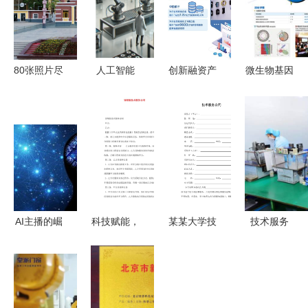
80张照片尽
人工智能
创新融资产
微生物基因
览中国汽车
技术公司的
品与服务
组测序，低
工业长子风
生存关键与
以技术服务
至499元生
采
实践之道
驱动供应链
命科学技术
金融行稳致
服务新风向
远
AI主播的崛
科技赋能，
某某大学技
技术服务
起 技术飞
服务致胜
术服务合同
中山经济工
跃还是职业
新版技术服
作的核心驱
威胁？
务合同的核
动力与优化
心价值与风
之道