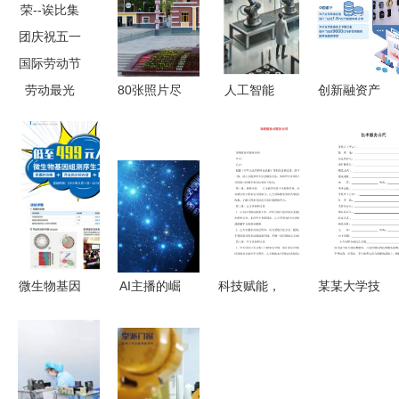
劳动最光
80张照片尽
人工智能
创新融资产
荣--诶比集
览中国汽车
技术公司的
品与服务
团庆祝五一
工业长子风
生存关键与
以技术服务
国际劳动节
采
实践之道
驱动供应链
金融行稳致
远
微生物基因
AI主播的崛
科技赋能，
某某大学技
组测序，低
起 技术飞
服务致胜
术服务合同
至499元生
跃还是职业
新版技术服
命科学技术
威胁？
务合同的核
服务新风向
心价值与风