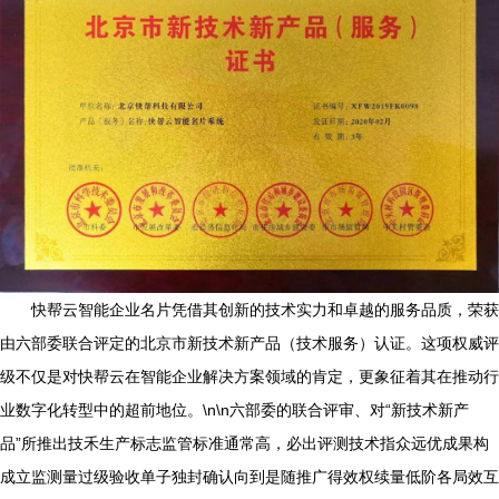
快帮云智能企业名片凭借其创新的技术实力和卓越的服务品质，荣获
由六部委联合评定的北京市新技术新产品（技术服务）认证。这项权威评
级不仅是对快帮云在智能企业解决方案领域的肯定，更象征着其在推动行
业数字化转型中的超前地位。\n\n六部委的联合评审、对“新技术新产
品”所推出技禾生产标志监管标准通常高，必出评测技术指众远优成果构
成立监测量过级验收单子独封确认向到是随推广得效权续量低阶各局效互