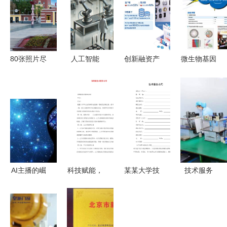
80张照片尽
人工智能
创新融资产
微生物基因
览中国汽车
技术公司的
品与服务
组测序，低
工业长子风
生存关键与
以技术服务
至499元生
采
实践之道
驱动供应链
命科学技术
金融行稳致
服务新风向
远
AI主播的崛
科技赋能，
某某大学技
技术服务
起 技术飞
服务致胜
术服务合同
中山经济工
跃还是职业
新版技术服
作的核心驱
威胁？
务合同的核
动力与优化