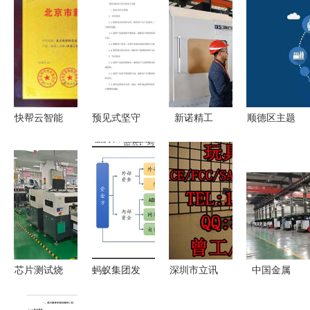
快帮云智能
预见式坚守
新诺精工
顺德区主题
企业名片
技术服务与
以创新为引
产业园与省
六部委联合
售后服务的
擎，推动企
级工业互联
颁发，引领
全周期护航
业高质量发
网标杆项目
技术服务新
体系
展与技术服
申报指南
标杆
务再升级
技术服务的
机遇与挑战
芯片测试烧
蚂蚁集团发
深圳市立讯
中国金属
录公司怎么
展历程 股
产品技术服
3D打印产